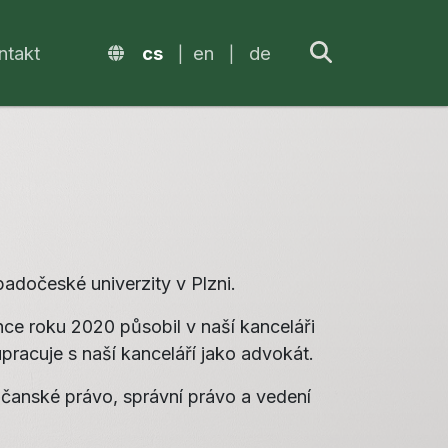
ntakt
cs
en
de
adočeské univerzity v Plzni.
nce roku 2020 působil v naší kanceláři
pracuje s naší kanceláří jako advokát.
občanské právo, správní právo a vedení