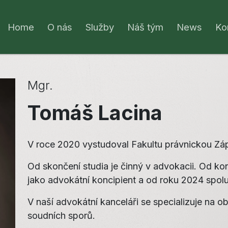
Home
O nás
Služby
Náš tým
News
Ko
Mgr.
Tomáš Lacina
V roce 2020 vystudoval Fakultu právnickou Záp
Od skončení studia je činný v advokacii. Od ko
jako advokátní koncipient a od roku 2024 spolu
V naší advokátní kanceláři se specializuje na 
soudních sporů.