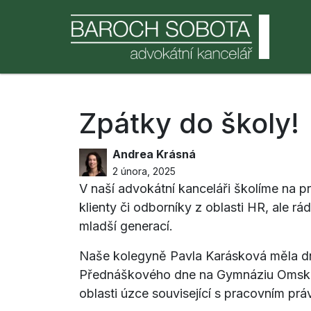
Zpátky do školy!
Andrea Krásná
2 února, 2025
V naší advokátní kanceláři školíme na pra
klienty či odborníky z oblasti HR, ale rá
mladší generací.
Naše kolegyně Pavla Karásková měla dne 
Přednáškového dne na Gymnáziu Omská, 
oblasti úzce související s pracovním pr