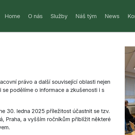
Home
O nás
Služby
Náš tým
News
Ko
covní právo a další související oblasti nejen
di se podělíme o informace a zkušenosti i s
30. ledna 2025 příležitost účastnit se tzv.
Praha, a vyšším ročníkům přiblížit některé
ávem.