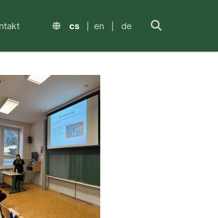
ntakt
cs
en
de